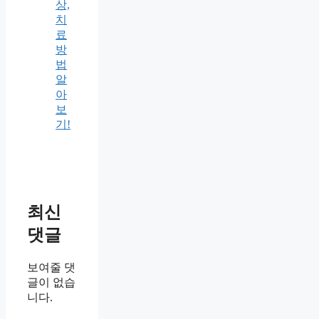
상,
치
료
방
법
알
아
보
기!
최신
댓글
보여줄 댓
글이 없습
니다.