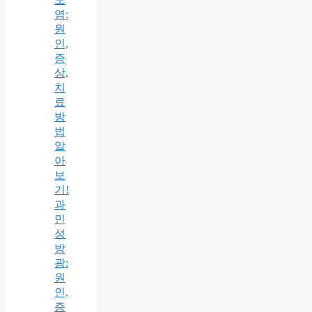
염:
원
인,
증
상,
치
료
방
법
알
아
보
기!
과
민
성
방
광:
원
인,
증