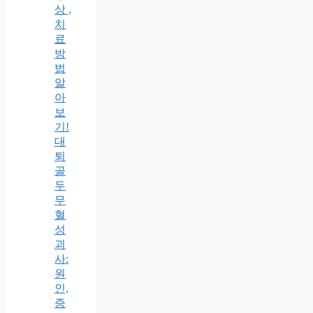
상 ,
치
료
방
법
알
아
보
기!
대
퇴
골
두
무
혈
성
괴
사:
원
인,
증