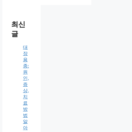
최신
글
대
장
용
종:
원
인,
증
상,
치
료
방
법
알
아