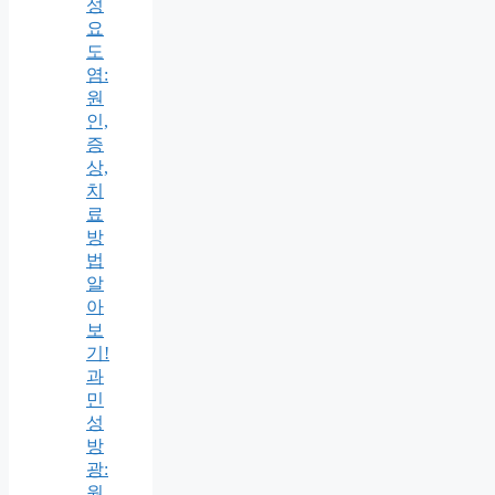
성
요
도
염:
원
인,
증
상,
치
료
방
법
알
아
보
기!
과
민
성
방
광:
원