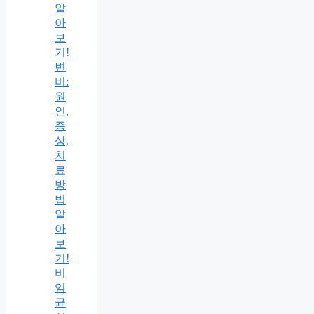
알
아
보
기!
변
비:
원
인,
증
상,
치
료
방
법
알
아
보
기!
비
임
균