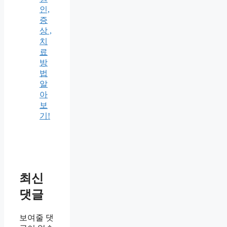
인,
증
상 ,
치
료
방
법
알
아
보
기!
최신
댓글
보여줄 댓