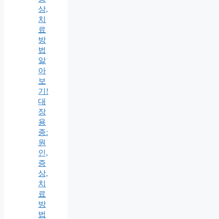
상,
치
료
방
법
알
아
보
기!
대
장
용
종:
원
인,
증
상,
치
료
방
법