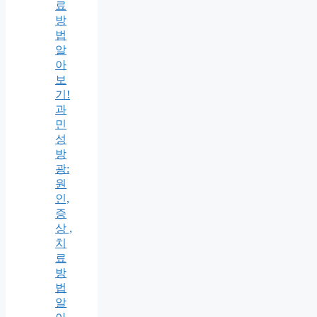
료
방
법
알
아
보
기!
과
민
성
방
광:
원
인,
증
상 ,
치
료
방
법
알