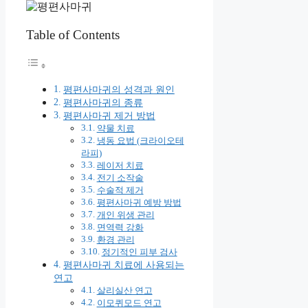
Table of Contents
평편사마귀의 성격과 원인
평편사마귀의 종류
평편사마귀 제거 방법
약물 치료
냉동 요법 (크라이오테
라피)
레이저 치료
전기 소작술
수술적 제거
평편사마귀 예방 방법
개인 위생 관리
면역력 강화
환경 관리
정기적인 피부 검사
평편사마귀 치료에 사용되는
연고
살리실산 연고
이모퀴모드 연고