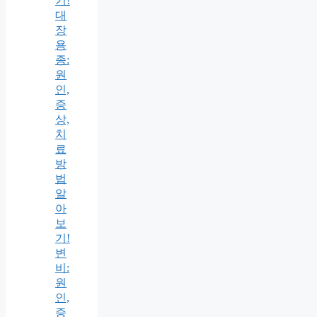
기!
대
장
용
종:
원
인,
증
상,
치
료
방
법
알
아
보
기!
변
비:
원
인,
증