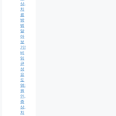
상,
치
료
방
법
알
아
보
기!
비
임
균
성
요
도
염:
원
인,
증
상,
치