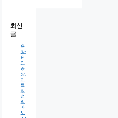
최신
글
욕
창:
원
인
증
상,
치
료
방
법
알
아
보