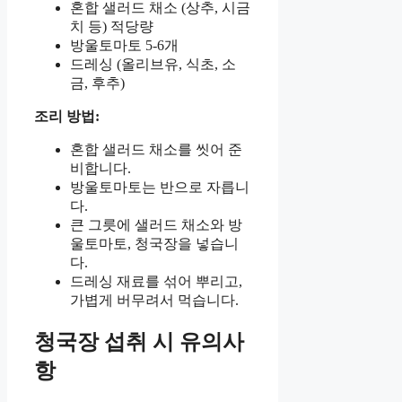
혼합 샐러드 채소 (상추, 시금
치 등) 적당량
방울토마토 5-6개
드레싱 (올리브유, 식초, 소
금, 후추)
조리 방법:
혼합 샐러드 채소를 씻어 준
비합니다.
방울토마토는 반으로 자릅니
다.
큰 그릇에 샐러드 채소와 방
울토마토, 청국장을 넣습니
다.
드레싱 재료를 섞어 뿌리고,
가볍게 버무려서 먹습니다.
청국장 섭취 시 유의사
항