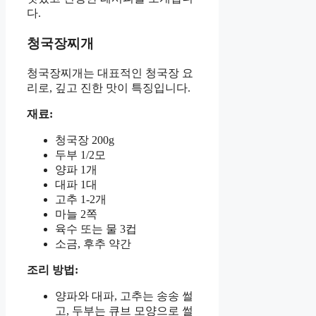
다.
청국장찌개
청국장찌개는 대표적인 청국장 요
리로, 깊고 진한 맛이 특징입니다.
재료:
청국장 200g
두부 1/2모
양파 1개
대파 1대
고추 1-2개
마늘 2쪽
육수 또는 물 3컵
소금, 후추 약간
조리 방법:
양파와 대파, 고추는 송송 썰
고, 두부는 큐브 모양으로 썰