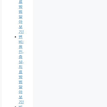
료
방
법
알
아
보
기!
변
비:
원
인,
증
상,
치
료
방
법
알
아
보
기!
비