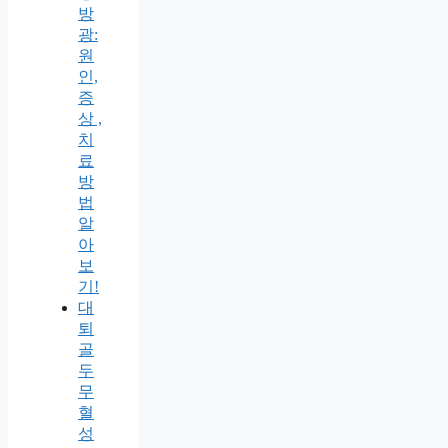
방
광:
원
인,
증
상 ,
치
료
방
법
알
아
보
기!
대
퇴
골
두
무
혈
성