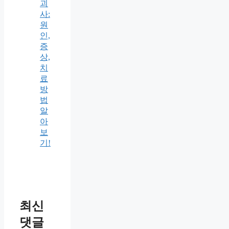
괴
사:
원
인,
증
상,
치
료
방
법
알
아
보
기!
최신
댓글