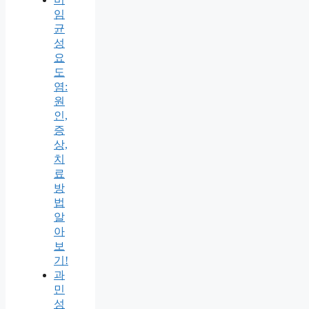
임
균
성
요
도
염:
원
인,
증
상,
치
료
방
법
알
아
보
기!
과
민
성