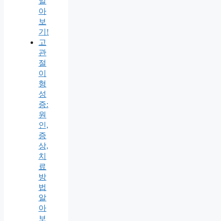
알
아
보
기!
고
관
절
이
형
성
증:
원
인,
증
상,
치
료
방
법
알
아
보