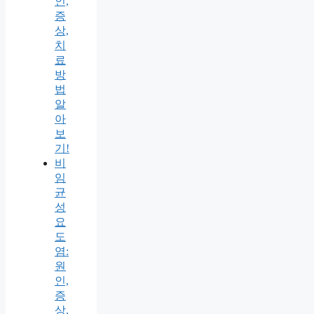
인,
증
상,
치
료
방
법
알
아
보
기!
비
임
균
성
요
도
염:
원
인,
증
상,