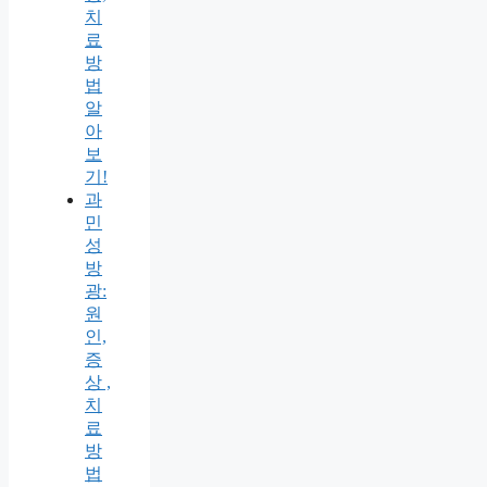
치
료
방
법
알
아
보
기!
과
민
성
방
광:
원
인,
증
상 ,
치
료
방
법