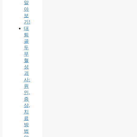
알
아
보
기!
대
퇴
골
두
무
혈
성
괴
사:
원
인,
증
상,
치
료
방
법