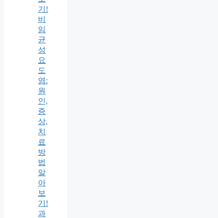
기!
비
임
균
성
요
도
염:
원
인,
증
상,
치
료
방
법
알
아
보
기!
과