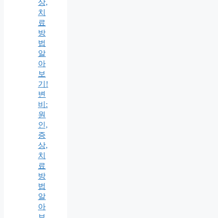
상,
치
료
방
법
알
아
보
기!
변
비:
원
인,
증
상,
치
료
방
법
알
아
보