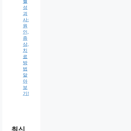
혈
성
괴
사:
원
인,
증
상,
치
료
방
법
알
아
보
기!
최신