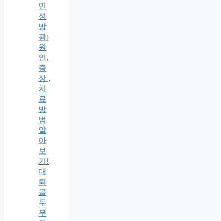
민
성
방
광:
원
인,
증
상 ,
치
료
방
법
알
아
보
기!
대
퇴
골
두
무