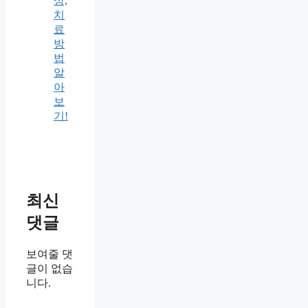
상,
치
료
방
법
알
아
보
기!
최신
댓글
보여줄 댓
글이 없습
니다.