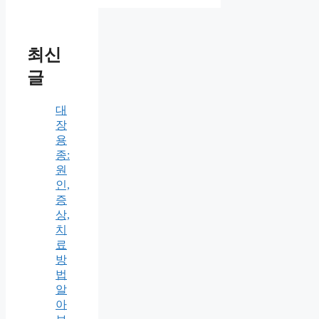
최신
글
대
장
용
종:
원
인,
증
상,
치
료
방
법
알
아