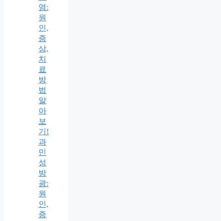
염:
원
인,
증
상,
치
료
방
법
알
아
보
기!
과
민
성
방
광:
원
인,
증