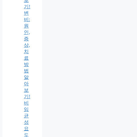
보
기!
변
비:
원
인,
증
상,
치
료
방
법
알
아
보
기!
비
임
균
성
요
도