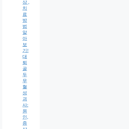
상 ,
치
료
방
법
알
아
보
기!
대
퇴
골
두
무
혈
성
괴
사:
원
인,
증