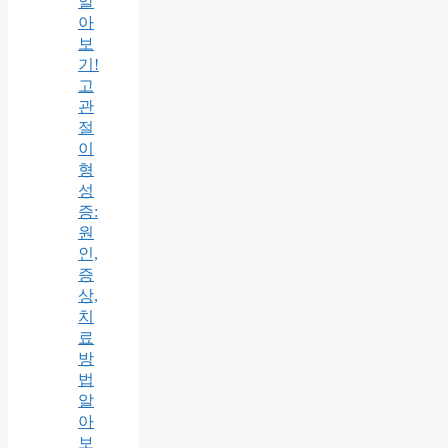
알
아
보
기!
고
관
절
이
형
성
증:
원
인,
증
상,
치
료
방
법
알
아
보