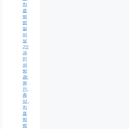
치
료
방
법
알
아
보
기!
과
민
성
방
광:
원
인,
증
상 ,
치
료
방
법