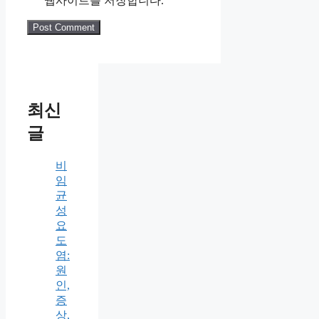
웹사이트를 저장합니다.
최신
글
비
임
균
성
요
도
염:
원
인,
증
상,