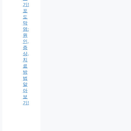
기!
포
도
막
염:
원
인,
증
상,
치
료
방
법
알
아
보
기!