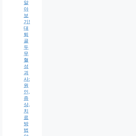
알
아
보
기!
대
퇴
골
두
무
혈
성
괴
사:
원
인,
증
상,
치
료
방
법