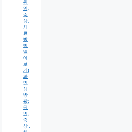
원
인,
증
상,
치
료
방
법
알
아
보
기!
과
민
성
방
광:
원
인,
증
상 ,