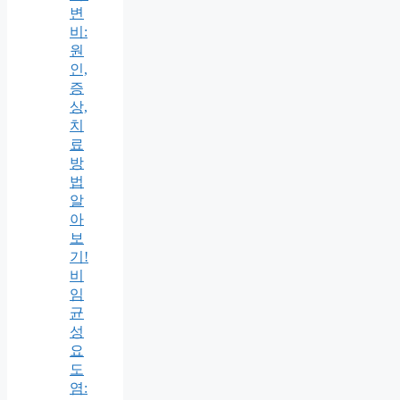
변
비:
원
인,
증
상,
치
료
방
법
알
아
보
기!
비
임
균
성
요
도
염: