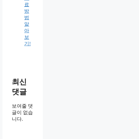
료
방
법
알
아
보
기!
최신
댓글
보여줄 댓
글이 없습
니다.