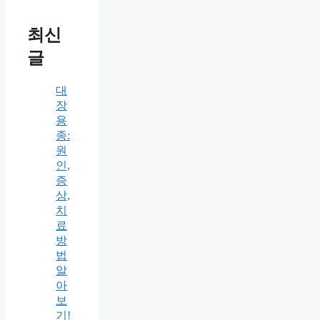
최신
글
대
장
용
종:
원
인,
증
상,
치
료
방
법
알
아
보
기!