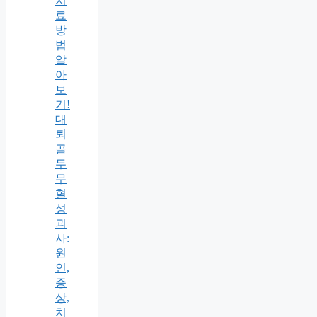
치
료
방
법
알
아
보
기!
대
퇴
골
두
무
혈
성
괴
사:
원
인,
증
상,
치