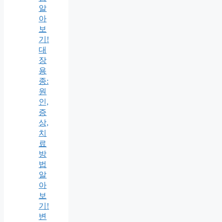
알
아
보
기!
대
장
용
종:
원
인,
증
상,
치
료
방
법
알
아
보
기!
변