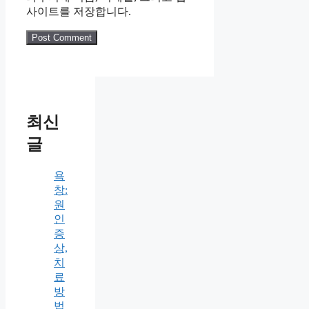
사이트를 저장합니다.
최신
글
욕
창:
원
인
증
상,
치
료
방
법