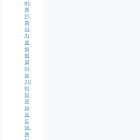
비:
원
인,
증
상,
치
료
방
법
알
아
보
기!
비
임
균
성
요
도
염:
원