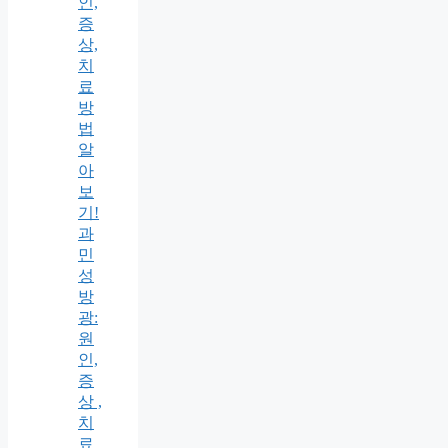
인,
증
상,
치
료
방
법
알
아
보
기!
과
민
성
방
광:
원
인,
증
상 ,
치
료