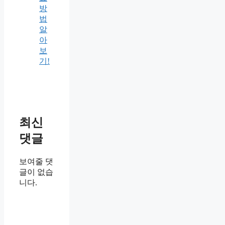
방
법
알
아
보
기!
최신
댓글
보여줄 댓
글이 없습
니다.