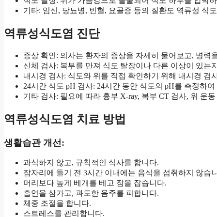
식도 탈장: 위가 가슴강으로 돌출되어 식도 하부를 압박하
기타: 임신, 당뇨병, 빈혈, 요골증 등의 질환도 역류성 식
역류성식도염 진단
증상 확인: 의사는 환자의 증상을 자세히 물어보고, 병력
신체 검사: 복부를 만져 식도 탈장이나 다른 이상이 있는
내시경 검사: 식도와 위를 직접 확인하기 위해 내시경 검
24시간 식도 pH 검사: 24시간 동안 식도의 pH를 측정
기타 검사: 필요에 따라 흉부 X-ray, 복부 CT 검사, 위
역류성식도염 치료 방법
생활습관 개선:
과식하지 않고, 규칙적인 식사를 합니다.
잠자리에 들기 전 3시간 이내에는 음식을 섭취하지 않습니
머리보다 높게 베개를 베고 잠을 잡습니다.
흡연을 삼가고, 과도한 음주를 피합니다.
체중 조절을 합니다.
스트레스를 관리합니다.