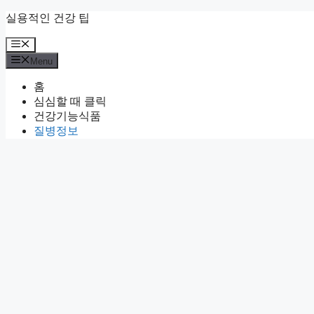
Skip
실용적인 건강 팁
to
content
Menu
Menu
홈
심심할 때 클릭
건강기능식품
질병정보