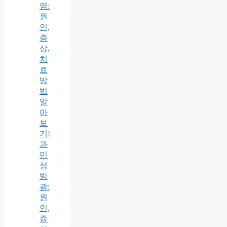
염:
원
인,
증
상,
치
료
방
법
알
아
보
기!
과
민
성
방
광:
원
인,
증