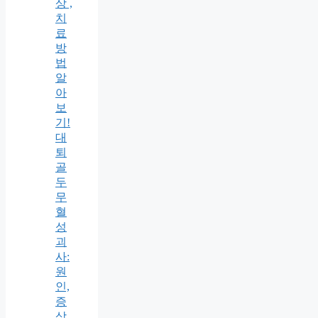
상 ,
치
료
방
법
알
아
보
기!
대
퇴
골
두
무
혈
성
괴
사:
원
인,
증
상,