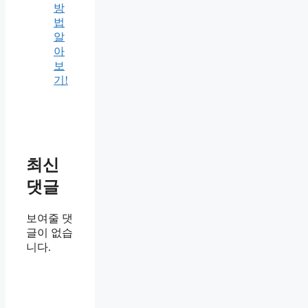
방
법
알
아
보
기!
최신
댓글
보여줄 댓
글이 없습
니다.