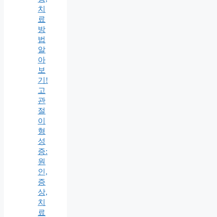
치
료
방
법
알
아
보
기!
고
관
절
이
형
성
증:
원
인,
증
상,
치
료