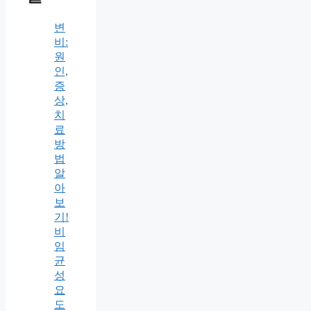
변
비:
원
인,
증
상,
치
료
방
법
알
아
보
기!
비
임
균
성
요
도