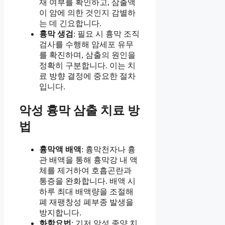
재 여부를 확인하고, 삼출액
이 암에 의한 것인지 감별하
는 데 긴요합니다.
흉막 생검
: 필요 시 흉막 조직
검사를 수행해 암세포 유무
를 확진하며, 삼출의 원인을
정확히 구분합니다. 이는 치
료 방향 결정에 중요한 절차
입니다.
악성 흉막 삼출 치료 방
법
흉막액 배액
: 흉막천자나 흉
관 배액을 통해 흉막강 내 액
체를 제거하여 호흡곤란과
통증을 완화합니다. 배액 시
하루 최대 배액량을 조절해
폐 재팽창성 폐부종 발생을
방지합니다.
화학요법
: 기저 악성 종양 치