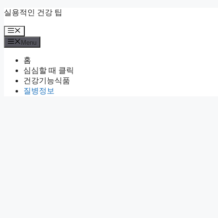
Skip
실용적인 건강 팁
to
content
Menu
Menu
홈
심심할 때 클릭
건강기능식품
질병정보