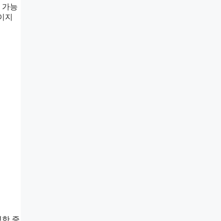
 가능
십이지
렷한 증