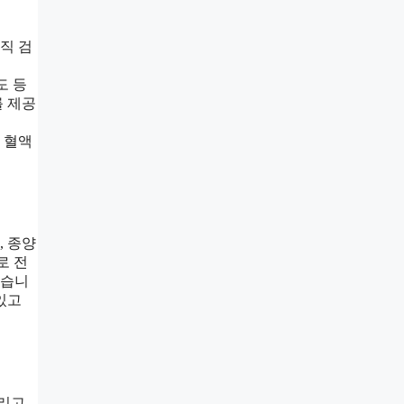
직 검
도 등
를 제공
, 혈액
, 종양
로 전
있습니
있고
그리고