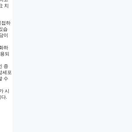
요 치
밀접하
 있습
부담이
완화하
사용되
인 증
 암세포
할 수
가 시
다.