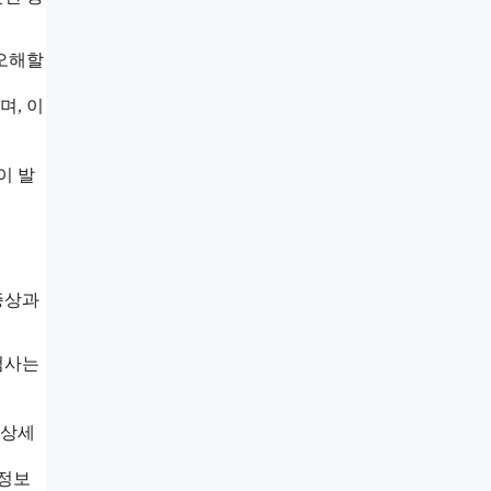
 오해할
며, 이
이 발
증상과
검사는
 상세
 정보