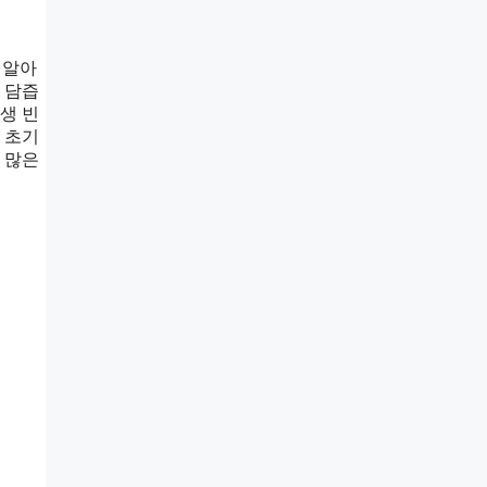
 알아
 담즙
생 빈
 초기
 많은