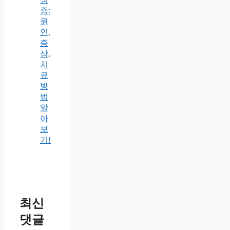
증:
원
인,
증
상,
치
료
방
법
알
아
보
기!
최신
댓글