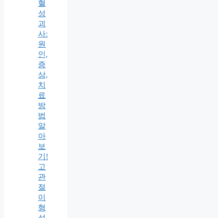
혈
성
괴
사:
원
인,
증
상,
치
료
방
법
알
아
보
기!
고
관
절
이
형
성