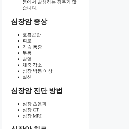
등에서 발생하는 경우가 많
습니다.
심장암 증상
호흡곤란
피로
가슴 통증
두통
발열
체중 감소
심장 박동 이상
실신
심장암 진단 방법
심장 초음파
심장 CT
심장 MRI