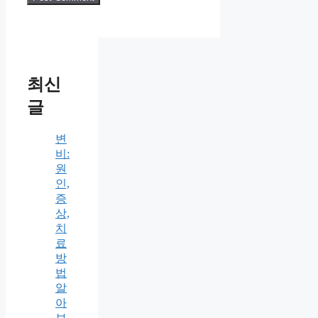
최신
글
변
비:
원
인,
증
상,
치
료
방
법
알
아
보