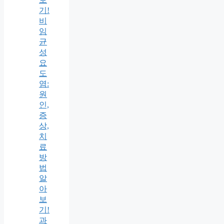
기!
비
임
균
성
요
도
염:
원
인,
증
상,
치
료
방
법
알
아
보
기!
과