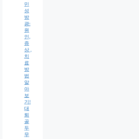
민
성
방
광:
원
인,
증
상 ,
치
료
방
법
알
아
보
기!
대
퇴
골
두
무