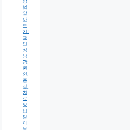
방
법
알
아
보
기!
과
민
성
방
광:
원
인,
증
상 ,
치
료
방
법
알
아
보