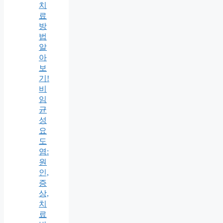
치
료
방
법
알
아
보
기!
비
임
균
성
요
도
염:
원
인,
증
상,
치
료