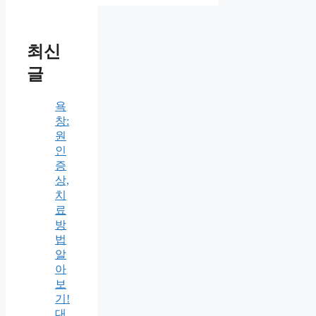
최신
글
욕
창:
원
인
증
상,
치
료
방
법
알
아
보
기!
대