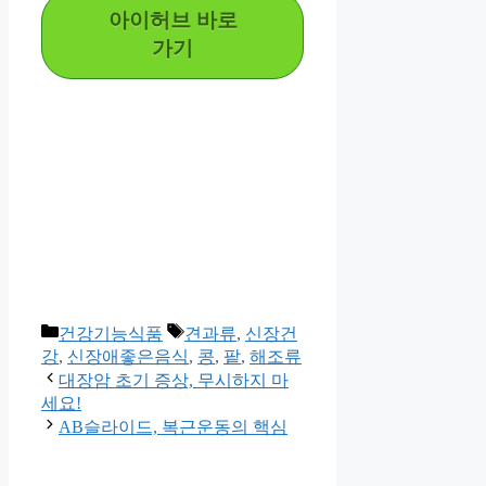
아이허브 바로
가기
Categories
Tags
건강기능식품
견과류
,
신장건
강
,
신장애좋은음식
,
콩
,
팥
,
해조류
대장암 초기 증상, 무시하지 마
세요!
AB슬라이드, 복근운동의 핵심