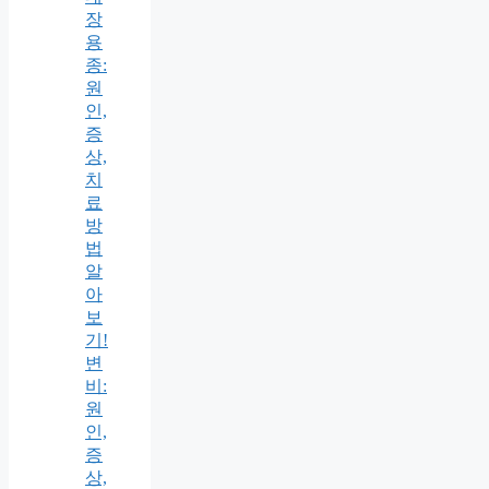
장
용
종:
원
인,
증
상,
치
료
방
법
알
아
보
기!
변
비:
원
인,
증
상,