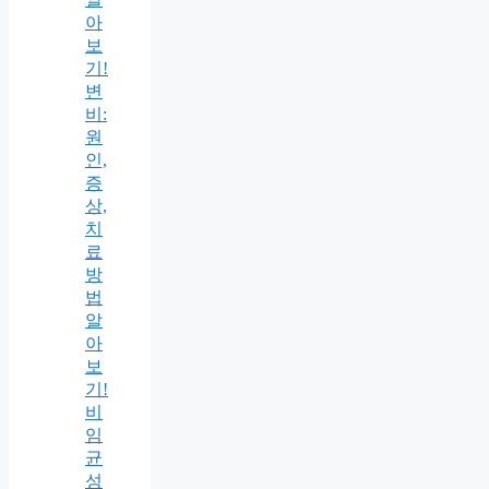
아
보
기!
변
비:
원
인,
증
상,
치
료
방
법
알
아
보
기!
비
임
균
성