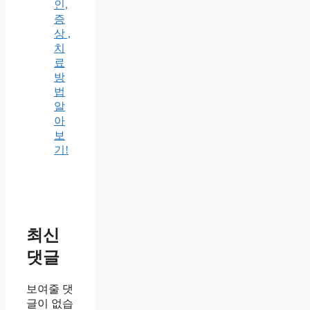
인,
증
상 ,
치
료
방
법
알
아
보
기!
최신
댓글
보여줄 댓
글이 없습