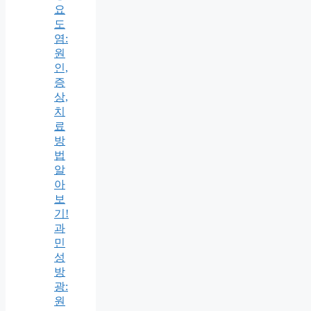
요
도
염:
원
인,
증
상,
치
료
방
법
알
아
보
기!
과
민
성
방
광:
원