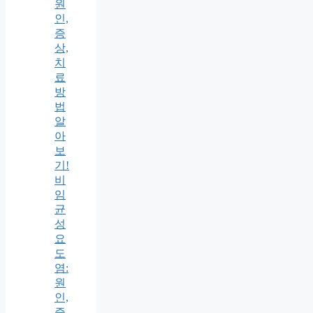
원
인,
증
상,
치
료
방
법
알
아
보
기!
비
임
균
성
요
도
염:
원
인,
증