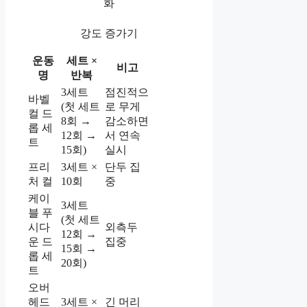
화
강도 증가기
운동
세트 ×
비고
명
반복
3세트
점진적으
바벨
(첫 세트
로 무게
컬 드
8회 →
감소하면
롭 세
12회 →
서 연속
트
15회)
실시
프리
3세트 ×
단두 집
처 컬
10회
중
케이
3세트
블 푸
(첫 세트
시다
외측두
12회 →
운 드
집중
15회 →
롭 세
20회)
트
오버
헤드
3세트 ×
긴 머리