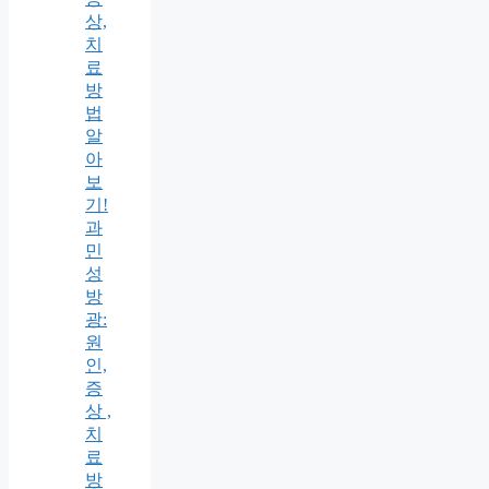
상,
치
료
방
법
알
아
보
기!
과
민
성
방
광:
원
인,
증
상 ,
치
료
방