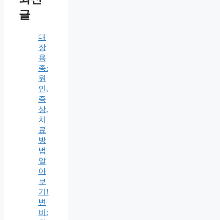
글
대
장
용
종:
원
인,
증
상,
치
료
방
법
알
아
보
기!
변
비: