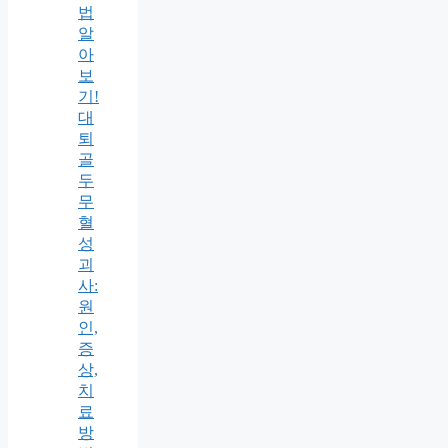
법
알
아
보
기!
대
퇴
골
두
무
혈
성
괴
사:
원
인,
증
상,
치
료
방