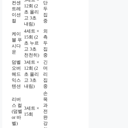
컨센
단
12회 (2
트레
두
초 올리
이션
집
고 3초
컬
중
내림)
4세트 ×
외
케이
15회 (2
측
블 푸
초 누르
두
시다
고 3초
집
운
천천히)
중
덤벨
3세트 ×
긴
오버
12회 (2
머
헤드
초 올리
리
익스
고 3초
집
텐션
내림)
중
손
리버
목
스 컬
과
3세트 ×
(덤벨
전
15회
or 바
완
벨)
강