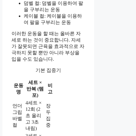
덤벨 컬: 덤벨을 이용하여 팔
을 구부리는 운동
케이블 컬: 케이블을 이용하
여 팔을 구부리는 운동
이러한 운동을 할 때는 올바른 자
세로 하는 것이 중요합니다. 자세
가 잘못되면 근육을 효과적으로 자
극하지 못할 뿐만 아니라 부상을
입을 수도 있습니다.
기본 집중기
세트 ×
운동
비
반복 (템
명
고
포)
4세트 ×
언더
장
12회 (2
그립
두
초 올리
바벨
집
고 3초
컬
중
내림)
3세트 ×