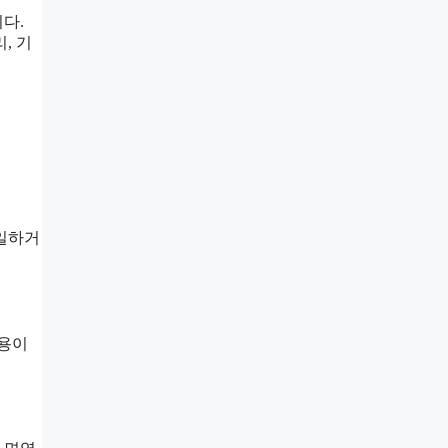
다.
, 기
 일하거
작용이