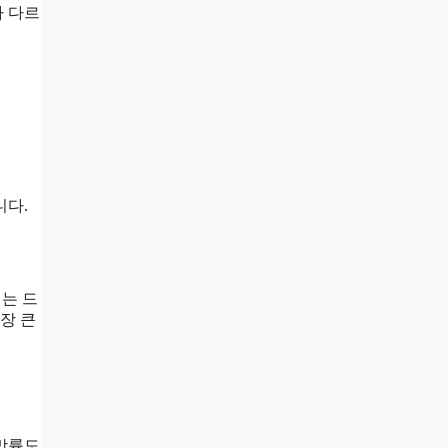
라 다르
니다.
는 드
장 큰
사망률도