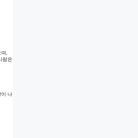
며,
 사람은
상이 나