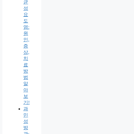
균
성
요
도
염:
원
인,
증
상,
치
료
방
법
알
아
보
기!
과
민
성
방
광: