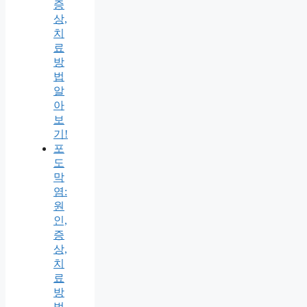
증
상,
치
료
방
법
알
아
보
기!
포
도
막
염:
원
인,
증
상,
치
료
방
법