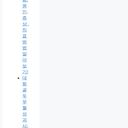
원
인,
증
상 ,
치
료
방
법
알
아
보
기!
대
퇴
골
두
무
혈
성
괴
사: