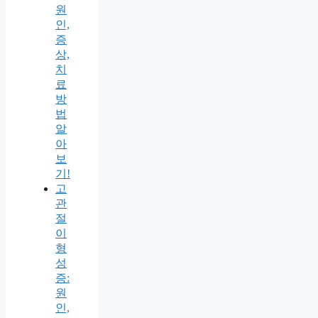
원
인,
증
상,
치
료
방
법
알
아
보
기!
고
관
절
이
형
성
증:
원
인,