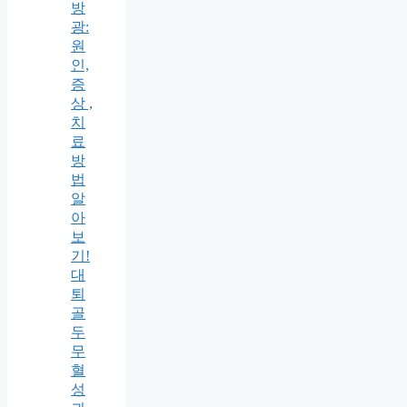
방
광:
원
인,
증
상 ,
치
료
방
법
알
아
보
기!
대
퇴
골
두
무
혈
성