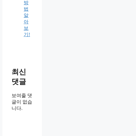
방
법
알
아
보
기!
최신
댓글
보여줄 댓
글이 없습
니다.