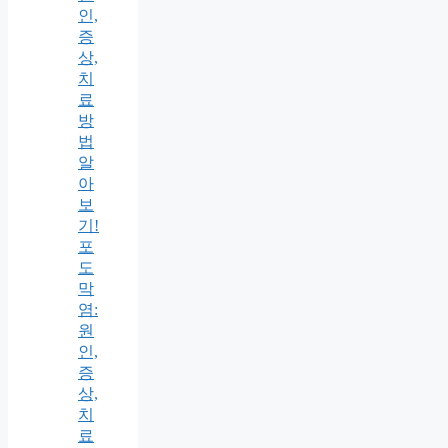
인,
증
상,
치
료
방
법
알
아
보
기!
포
도
막
염:
원
인,
증
상,
치
료