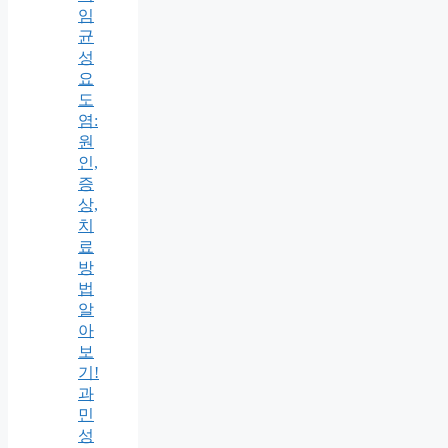
임
균
성
요
도
염:
원
인,
증
상,
치
료
방
법
알
아
보
기!
과
민
성