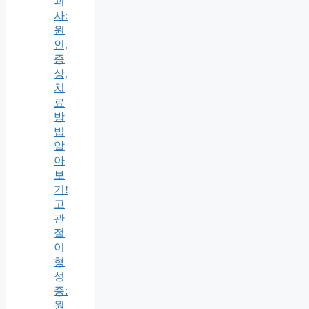
괴
사:
원
인,
증
상,
치
료
방
법
알
아
보
기!
고
관
절
이
형
성
증:
원