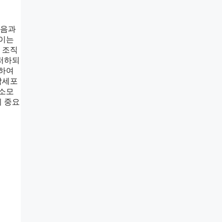
다음과
 이는
 조직
 저하되
용하여
암세포
 소모
이 중요