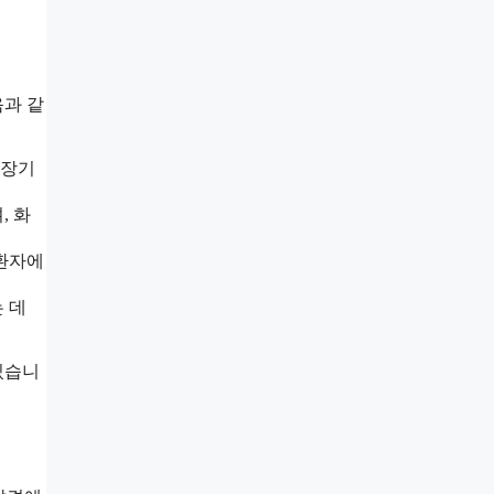
음과 같
 장기
, 화
 환자에
 데
있습니