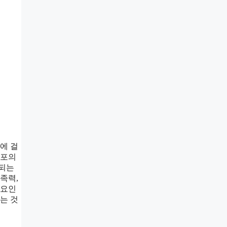
에 걸
세포의
용되는
족력,
 요인
는 것