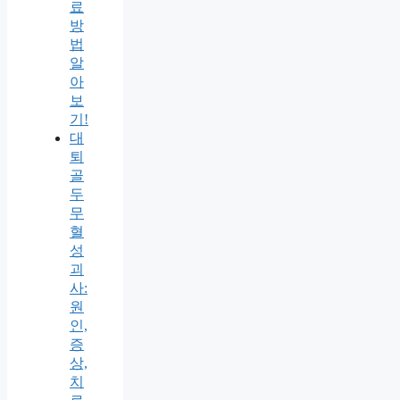
료
방
법
알
아
보
기!
대
퇴
골
두
무
혈
성
괴
사:
원
인,
증
상,
치