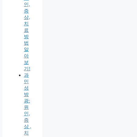
인,
증
상,
치
료
방
법
알
아
보
기!
과
민
성
방
광:
원
인,
증
상 ,
치