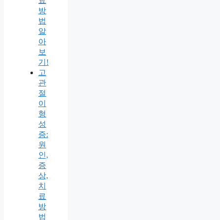
료
방
법
알
아
보
기!
고
관
절
이
형
성
증:
원
인,
증
상,
치
료
방
법