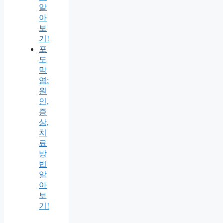
알
아
보
기!
포
도
막
염:
원
인,
증
상,
치
료
방
법
알
아
보
기!