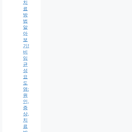
치
료
방
법
알
아
보
기!
비
임
균
성
요
도
염:
원
인,
증
상,
치
료