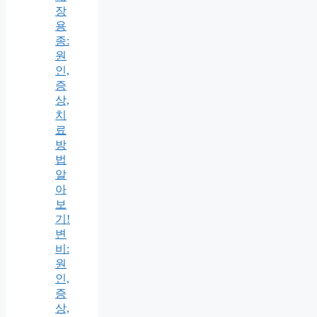
장
용
종:
원
인,
증
상,
치
료
방
법
알
아
보
기!
변
비:
원
인,
증
상,