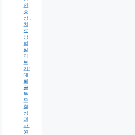
인,
증
상 ,
치
료
방
법
알
아
보
기!
대
퇴
골
두
무
혈
성
괴
사:
원