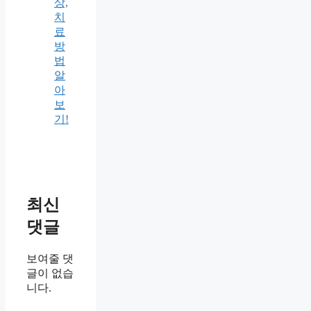
상,
치
료
방
법
알
아
보
기!
최신
댓글
보여줄 댓
글이 없습
니다.