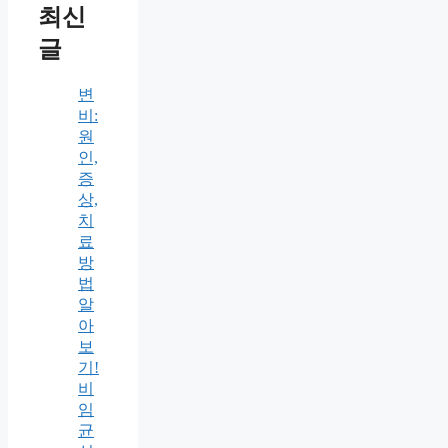
최신
글
변
비:
원
인,
증
상,
치
료
방
법
알
아
보
기!
비
임
균