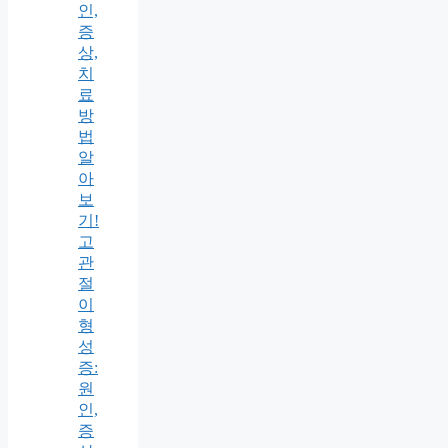
인,
증
상,
치
료
방
법
알
아
보
기!
고
관
절
이
형
성
증:
원
인,
증