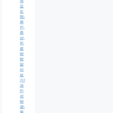
성
요
도
염:
원
인,
증
상,
치
료
방
법
알
아
보
기!
과
민
성
방
광:
원