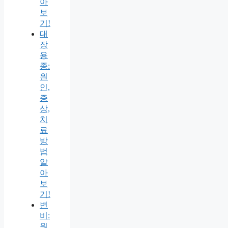
아
보
기!
대
장
용
종:
원
인,
증
상,
치
료
방
법
알
아
보
기!
변
비:
원