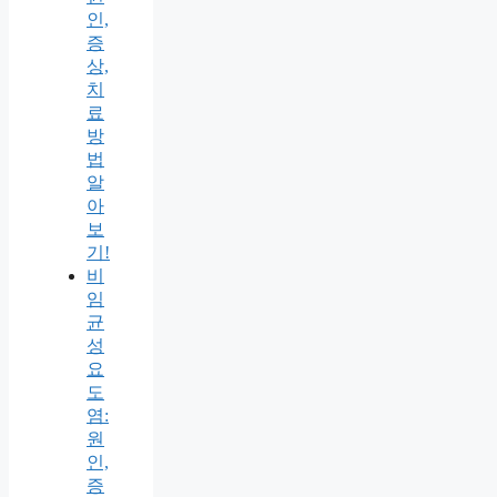
인,
증
상,
치
료
방
법
알
아
보
기!
비
임
균
성
요
도
염:
원
인,
증