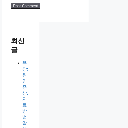
최신
글
욕
창:
원
인
증
상,
치
료
방
법
알