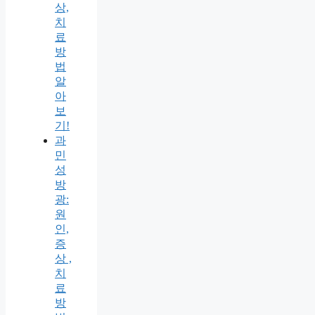
상,
치
료
방
법
알
아
보
기!
과
민
성
방
광:
원
인,
증
상 ,
치
료
방