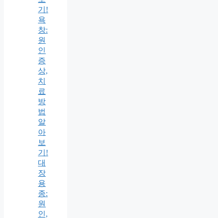
기!
욕
창:
원
인
증
상,
치
료
방
법
알
아
보
기!
대
장
용
종:
원
인,