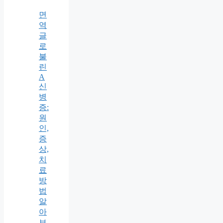
면
역
글
로
불
린
A
신
병
증:
원
인,
증
상,
치
료
방
법
알
아
보