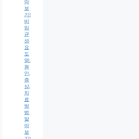
아
보
기!
비
임
균
성
요
도
염:
원
인,
증
상,
치
료
방
법
알
아
보
기!