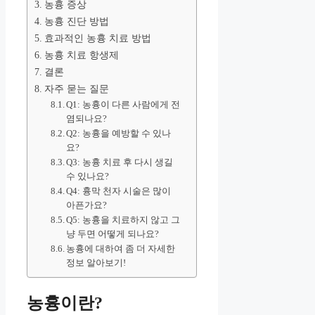
농흉 증상
농흉 진단 방법
효과적인 농흉 치료 방법
농흉 치료 항생제
결론
자주 묻는 질문
Q1: 농흉이 다른 사람에게 전
염되나요?
Q2: 농흉을 예방할 수 있나
요?
Q3: 농흉 치료 후 다시 생길
수 있나요?
Q4: 흉막 천자 시술은 많이
아픈가요?
Q5: 농흉을 치료하지 않고 그
냥 두면 어떻게 되나요?
농흉에 대하여 좀 더 자세한
정보 알아보기!
농흉이란?