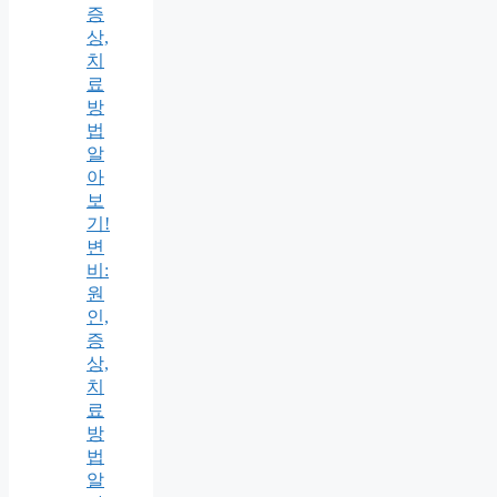
증
상,
치
료
방
법
알
아
보
기!
변
비:
원
인,
증
상,
치
료
방
법
알