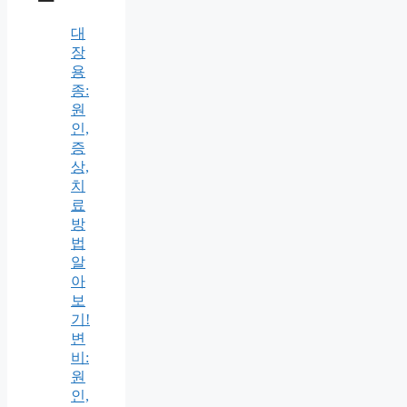
대
장
용
종:
원
인,
증
상,
치
료
방
법
알
아
보
기!
변
비:
원
인,