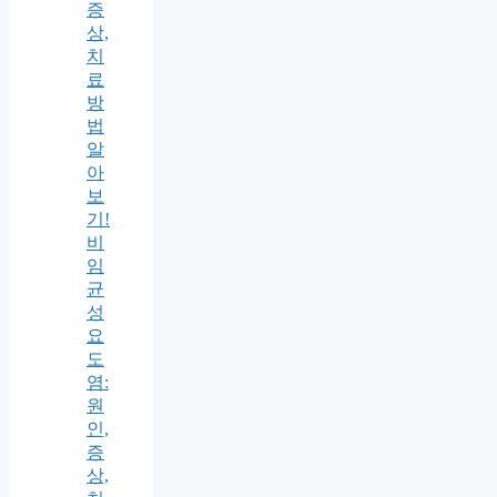
증
상,
치
료
방
법
알
아
보
기!
비
임
균
성
요
도
염:
원
인,
증
상,