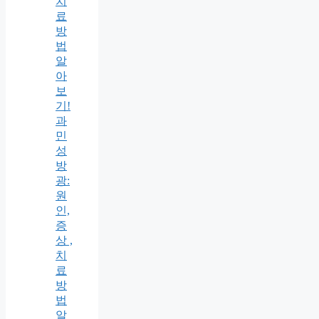
치
료
방
법
알
아
보
기!
과
민
성
방
광:
원
인,
증
상 ,
치
료
방
법
알