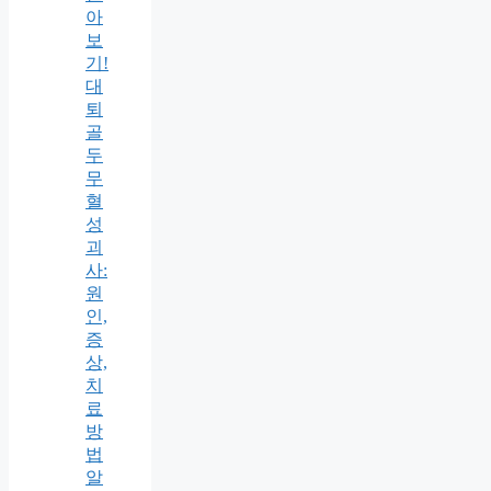
아
보
기!
대
퇴
골
두
무
혈
성
괴
사:
원
인,
증
상,
치
료
방
법
알