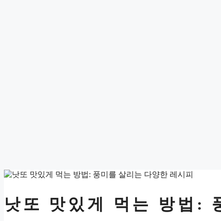
낫또 맛있게 먹는 방법: