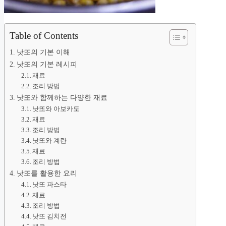
Table of Contents
낫또의 기본 이해
낫또의 기본 레시피
재료
조리 방법
낫또와 함께하는 다양한 재료
낫또와 아보카도
재료
조리 방법
낫또와 계란
재료
조리 방법
낫또를 활용한 요리
낫또 파스타
재료
조리 방법
낫또 김치전