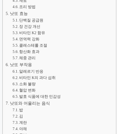
재료
조리 방법
낫또 효능
단백질 공급원
장 건강 개선
비타민 K2 함유
면역력 강화
콜레스테롤 조절
항산화 효과
체중 관리
낫또 부작용
알레르기 반응
비타민 K의 과다 섭취
소화 불량
혈압 변화
발효 식품에 대한 민감성
낫또와 어울리는 음식
밥
김
계란
야채