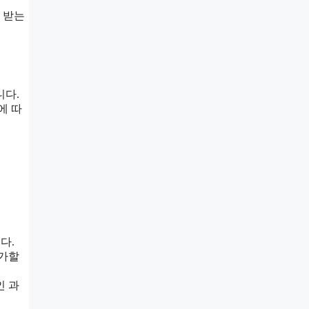
 받는
니다.
에 따
다.
증가할
인 과