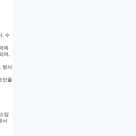
. 수
 억제
되며,
. 방사
세포만을
난소암
에서