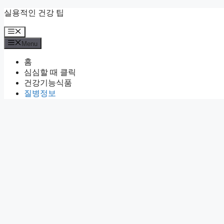
Skip
실용적인 건강 팁
to
content
Menu
Menu
홈
심심할 때 클릭
건강기능식품
질병정보