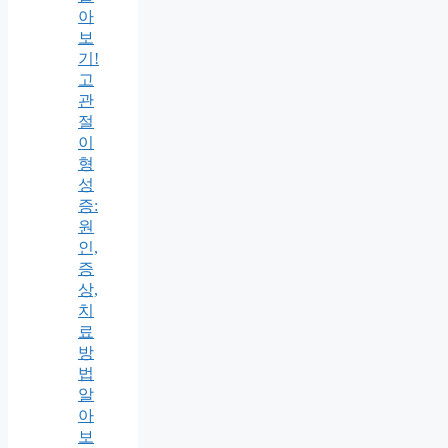
아
보
기!
고
관
절
이
형
성
증:
원
인,
증
상,
치
료
방
법
알
아
보