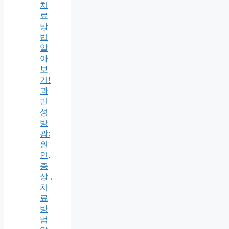
치
료
방
법
알
아
보
기!
과
민
성
방
광:
원
인,
증
상 ,
치
료
방
법