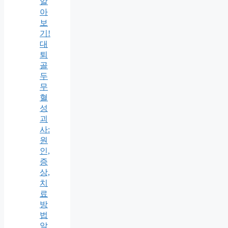
알
아
보
기!
대
퇴
골
두
무
혈
성
괴
사:
원
인,
증
상,
치
료
방
법
알