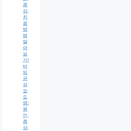
증
상,
치
료
방
법
알
아
보
기!
비
임
균
성
요
도
염:
원
인,
증
상,