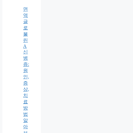
면
역
글
로
불
린
A
신
병
증:
원
인,
증
상,
치
료
방
법
알
아
보