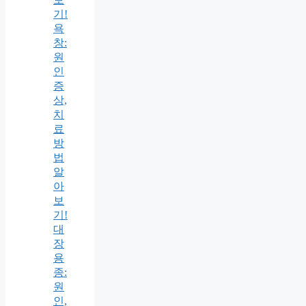
기!
욕
창:
원
인
증
상,
치
료
방
법
알
아
보
기!
대
장
용
종:
원
인,