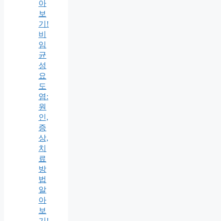
아
보
기!
비
임
균
성
요
도
염:
원
인,
증
상,
치
료
방
법
알
아
보
기!