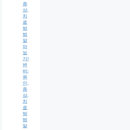
증
상,
치
료
방
법
알
아
보
기!
변
비:
원
인,
증
상,
치
료
방
법
알