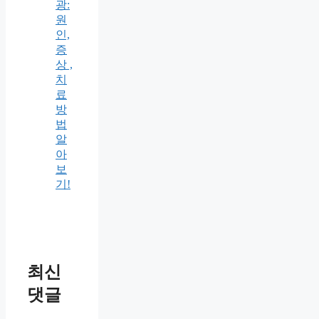
광:
원
인,
증
상 ,
치
료
방
법
알
아
보
기!
최신
댓글