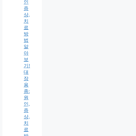
인
증
상,
치
료
방
법
알
아
보
기!
대
장
용
종:
원
인,
증
상,
치
료
방