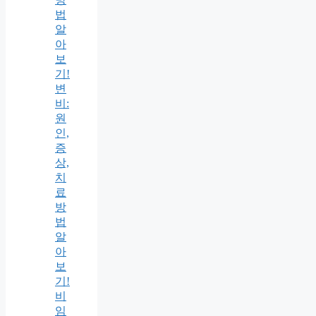
법
알
아
보
기!
변
비:
원
인,
증
상,
치
료
방
법
알
아
보
기!
비
임