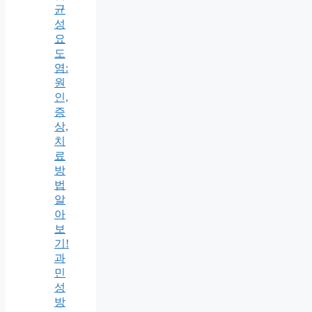
균
성
요
도
염:
원
인,
증
상,
치
료
방
법
알
아
보
기!
과
민
성
방