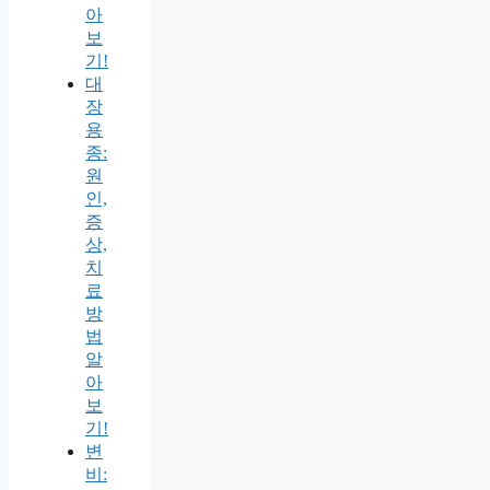
아
보
기!
대
장
용
종:
원
인,
증
상,
치
료
방
법
알
아
보
기!
변
비: