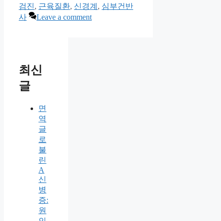
검진
,
근육질환
,
신경계
,
심부건반
사
Leave a comment
최신
글
면
역
글
로
불
린
A
신
병
증:
원
인,