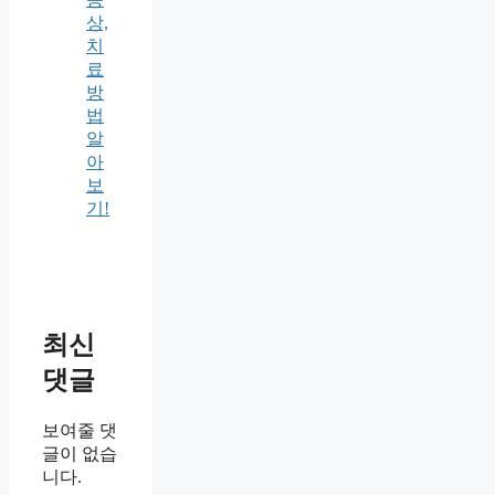
상,
치
료
방
법
알
아
보
기!
최신
댓글
보여줄 댓
글이 없습
니다.