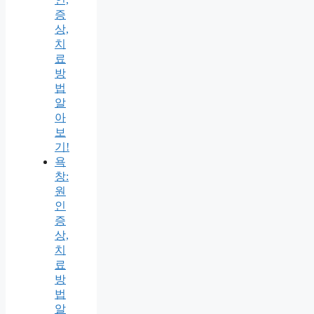
증
상,
치
료
방
법
알
아
보
기!
욕
창:
원
인
증
상,
치
료
방
법
알