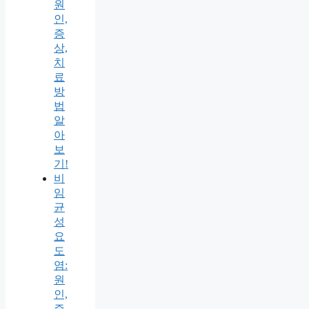
원
인,
증
상,
치
료
방
법
알
아
보
기!
비
임
균
성
요
도
염:
원
인,
증