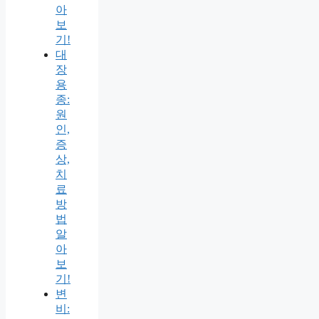
아
보
기!
대
장
용
종:
원
인,
증
상,
치
료
방
법
알
아
보
기!
변
비: