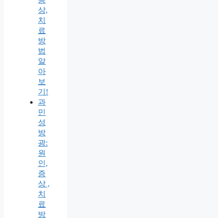
상,
치
료
방
법
알
아
보
기!
과
민
성
방
광:
원
인,
증
상 ,
치
료
방