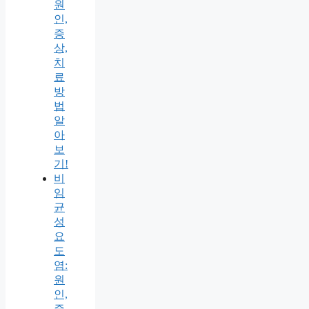
원
인,
증
상,
치
료
방
법
알
아
보
기!
비
임
균
성
요
도
염:
원
인,
증