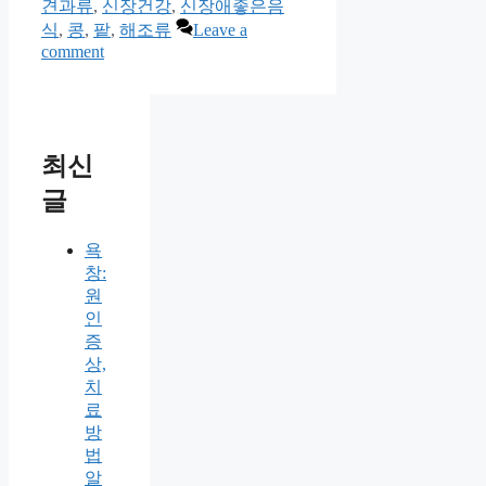
견과류
,
신장건강
,
신장애좋은음
식
,
콩
,
팥
,
해조류
Leave a
comment
최신
글
욕
창:
원
인
증
상,
치
료
방
법
알