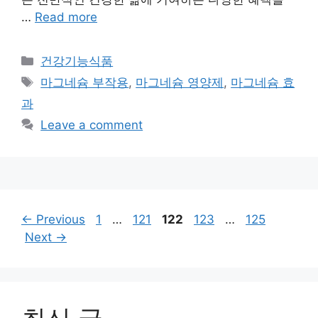
…
Read more
Categories
건강기능식품
Tags
마그네슘 부작용
,
마그네슘 영양제
,
마그네슘 효
과
Leave a comment
Page
Page
Page
Page
Page
←
Previous
1
…
121
122
123
…
125
Next
→
최신 글