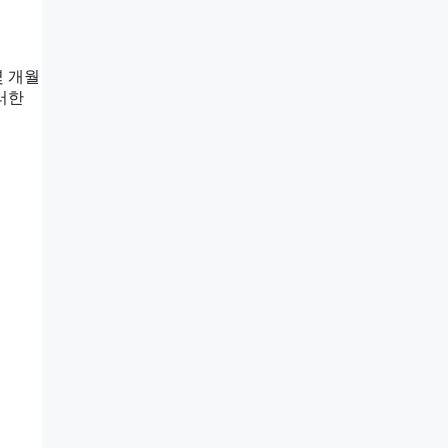
몇 개월
러한