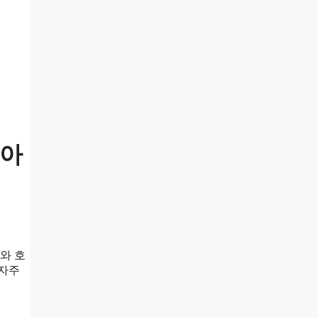
알아
와 호
 자주