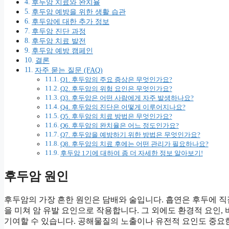
후두암 치료와 완치율
후두암 예방을 위한 생활 습관
후두암에 대한 추가 정보
후두암 진단 과정
후두암 치료 발전
후두암 예방 캠페인
결론
자주 묻는 질문 (FAQ)
Q1. 후두암의 주요 증상은 무엇인가요?
Q2. 후두암의 위험 요인은 무엇인가요?
Q3. 후두암은 어떤 사람에게 자주 발생하나요?
Q4. 후두암의 진단은 어떻게 이루어지나요?
Q5. 후두암의 치료 방법은 무엇인가요?
Q6. 후두암의 완치율은 어느 정도인가요?
Q7. 후두암을 예방하기 위한 방법은 무엇인가요?
Q8. 후두암의 치료 후에는 어떤 관리가 필요하나요?
후두암 1기에 대하여 좀 더 자세한 정보 알아보기!
후두암 원인
후두암의 가장 흔한 원인은 담배와 술입니다. 흡연은 후두에 직
을 미쳐 암 유발 요인으로 작용합니다. 그 외에도 환경적 요인, 
기여할 수 있습니다. 공해물질의 노출이나 유전적 요인도 중요