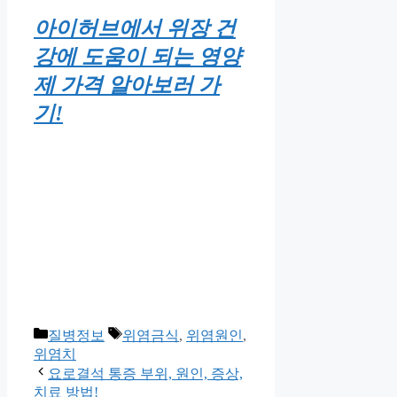
아이허브에서 위장 건
강에 도움이 되는 영양
제 가격 알아보러 가
기!
Categories
Tags
질병정보
위염금식
,
위염원인
,
위염치
요로결석 통증 부위, 원인, 증상,
치료 방법!