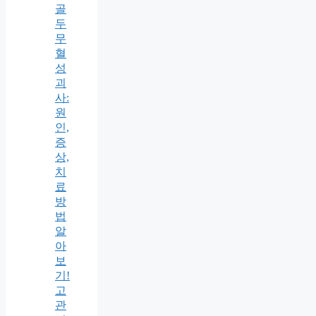
골
두
무
혈
성
괴
사:
원
인,
증
상,
치
료
방
법
알
아
보
기!
고
관