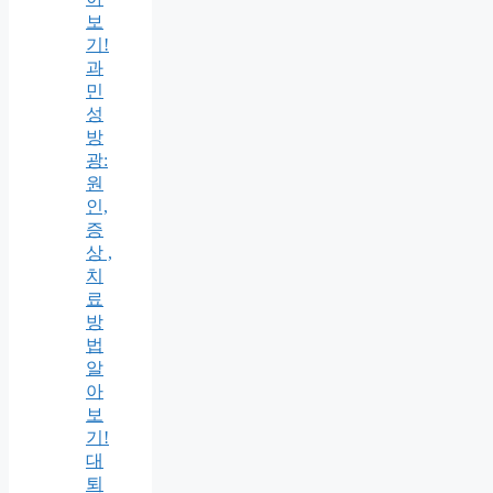
보
기!
과
민
성
방
광:
원
인,
증
상 ,
치
료
방
법
알
아
보
기!
대
퇴