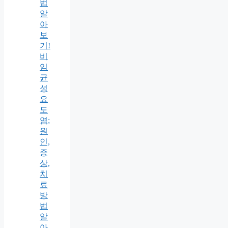
법
알
아
보
기!
비
임
균
성
요
도
염:
원
인,
증
상,
치
료
방
법
알
아