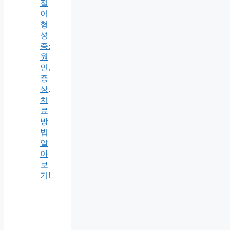
절
이
형
성
증:
원
인,
증
상,
치
료
방
법
알
아
보
기!